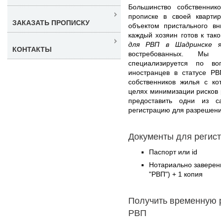
Большинство собственник
прописке в своей кварти
ЗАКАЗАТЬ ПРОПИСКУ
объектом пристального в
каждый хозяин готов к тако
для РВП в Шадринске
яв
КОНТАКТЫ
востребованных. Мы
специализируется по в
иностранцев в статусе Р
собственников жилья с ко
целях минимизации рисков 
предоставить одни из 
регистрацию для разрешени
Документы для регис
Паспорт или id
Нотариально заверен
"РВП") + 1 копия
Получить временную 
РВП