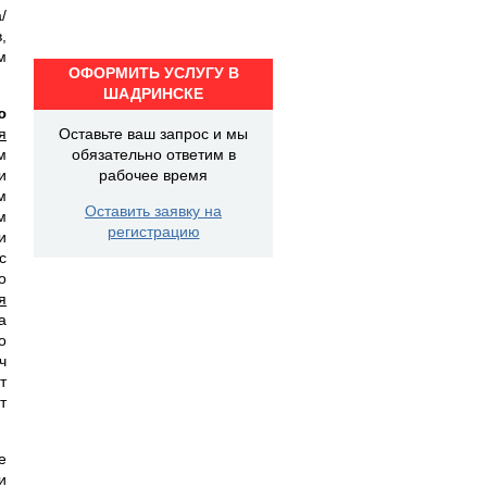
/
,
м
ОФОРМИТЬ УСЛУГУ В
ШАДРИНСКЕ
ю
я
Оставьте ваш запрос и мы
м
обязательно ответим в
и
рабочее время
м
Оставить заявку на
м
регистрацию
и
с
о
я
а
о
ч
т
т
е
и