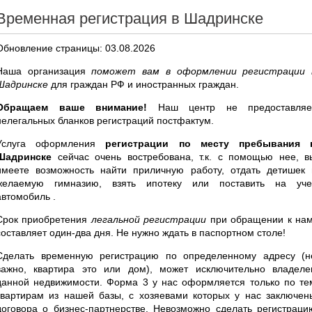
Временная регистрация в Шадринске
Обновление страницы: 03.08.2026
Наша организация
поможет вам в оформлении регистрации 
Шадринске
для граждан РФ и иностранных граждан.
Обращаем ваше внимание!
Наш центр не предоставляе
нелегальных бланков регистраций постфактум.
Услуга оформления
регистрации по месту пребывания 
Шадринске
сейчас очень востребована, т.к. с помощью нее, в
имеете возможность найти приличную работу, отдать детишек 
желаемую гимназию, взять ипотеку или поставить на уче
автомобиль .
Срок приобретения
легальной регистрации
при обращении к нам
составляет один-два дня. Не нужно ждать в паспортном столе!
Сделать временную регистрацию по определенному адресу (н
важно, квартира это или дом), может исключительно владеле
данной недвижимости. Форма 3 у нас оформляется только по те
квартирам из нашей базы, с хозяевами которых у нас заключен
договора о бизнес-партнерстве. Невозможно сделать регистраци