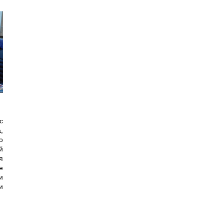
с
,
о
й
я
е
и
и