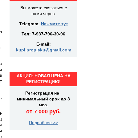
Вы можете связаться с
нами через:
Telegram:
Нажмите тут
в
Тел:
7-937-796-30-96
E-mail:
т
kupi.propisku@gmail.com
в
ы
в
АКЦИЯ: НОВАЯ ЦЕНА НА
т
РЕГИСТРАЦИЮ!
Регистрация на
,
минимальный срок до 3
мес.
от 7 000 руб.
е
ц
Подробнее >>
м
ы
ю