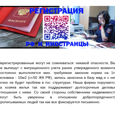
Зарегистрированные могут не сомневаться: никакой опасности, Ва
не выпишут с миграционного учета ранее утвержденного момента
постоянно выполняется мин. требуемая законом норма на 1г
человека - 10м2 (ст.50 ЖК РФ), запись занесена в базу мвд и с не
точно не будет проблем в гос. структурах. Наша фирма поручаетс
за хозяев жилья так как поддерживает долгосрочные деловы
отношения с ними. Со своей стороны собственники недвижимост
могут быть уверенны в отношении добропорядочност
прописываемых людей так как все фиксируется письменно.