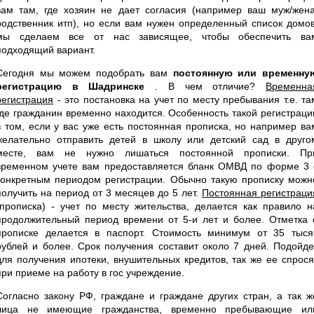
вам там, где хозяин не дает согласия (например ваш муж/жена
родственник итп), но если вам нужен определенный список домов
мы сделаем все от нас зависящее, чтобы обеспечить ва
подходящий вариант.
Сегодня мы можем подобрать вам
постоянную или временну
регистрацию в Шадринске
. В чем отличие?
Временна
регистрация
- это постановка на учет по месту пребывания т.е. та
где гражданин временно находится. Особенность такой регистраци
в том, если у вас уже есть постоянная прописка, но например ва
желательно отправить детей в школу или детский сад в друго
месте, вам не нужно лишаться постоянной прописки. Пр
временном учете вам предоставляется бланк ОМВД по форме 3 
конкретным периодом регистрации. Обычно такую прописку можн
получить на период от 3 месяцев до 5 лет.
Постоянная регистраци
(прописка) - учет по месту жительства, делается как правило н
продолжительный период времени от 5-и лет и более. Отметка 
прописке делается в паспорт. Стоимость минимум от 35 тыся
рублей и более. Срок получения составит около 7 дней. Подойде
для получения ипотеки, внушительных кредитов, так же ее спрося
при приеме на работу в гос учреждение.
Согласно закону РФ, граждане и граждане других стран, а так ж
лица не имеющие гражданства, временно пребывающие ил